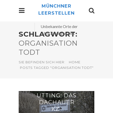
MÜNCHNER
LEERSTELLEN
Unbekannte Orte der
SCHLAGWORT:
NS-Zwangsarbeit
ORGANISATION
TODT
SIE BEFINDEN SICH HIER:
HOME
POSTS TAGGED "ORGANISATION TODT"
UTTING: DAS
DACHAUER
KZ-