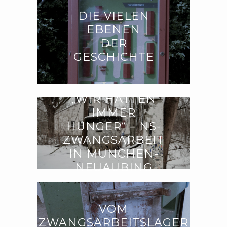
DIE VIELEN
EBENEN
DER
GESCHICHTE
„WIR HATTEN
IMMER
HUNGER“ – NS-
ZWANGSARBEIT
IN MÜNCHEN-
NEUAUBING
VOM
ZWANGSARBEITSLAGER