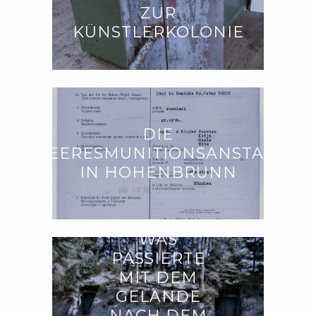
ZUR
KÜNSTLERKOLONIE
DIE
HEERESMUNITIONSANSTALT
IN HOHENBRUNN
WAS
PASSIERTE
MIT DEM
GELÄNDE
NACH DEM