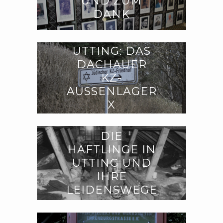
UND ZUM
DANK
UTTING: DAS
DACHAUER
KZ-
AUSSENLAGER X
DIE
HÄFTLINGE IN
UTTING UND
IHRE
LEIDENSWEGE