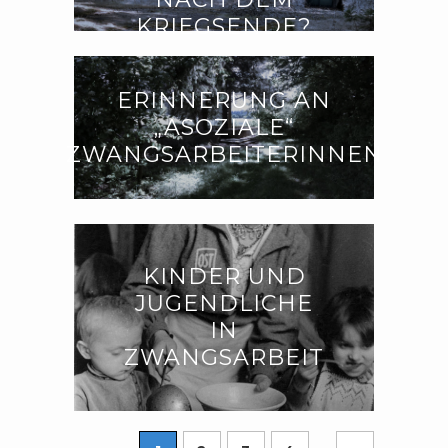
KRIEGSENDE?
ERINNERUNG AN
„ASOZIALE“
ZWANGSARBEITERINNEN
KINDER UND
JUGENDLICHE
IN
ZWANGSARBEIT