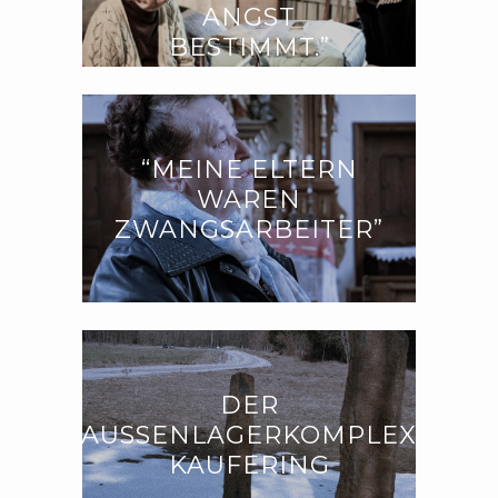
ANGST
BESTIMMT.”
“MEINE ELTERN
WAREN
ZWANGSARBEITER”
DER
AUSSENLAGERKOMPLEX K
AUFERING