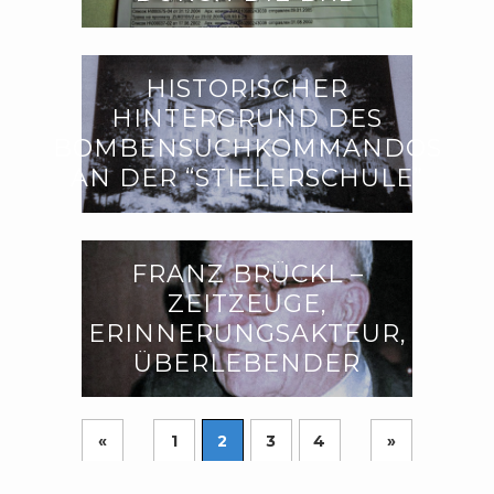
HISTORISCHER
HINTERGRUND DES
BOMBENSUCHKOMMANDOS
AN DER “STIELERSCHULE”
FRANZ BRÜCKL –
ZEITZEUGE,
ERINNERUNGSAKTEUR,
ÜBERLEBENDER
«
1
2
3
4
»