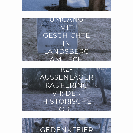
UMGANG
MIT
GESCHICHTE
IN
LANDSBERG
AM LECH
KZ-
AUSSENLAGER K
AUFERING V
II: DER H
ISTORISCHE O
RT
GEDENKFEIER